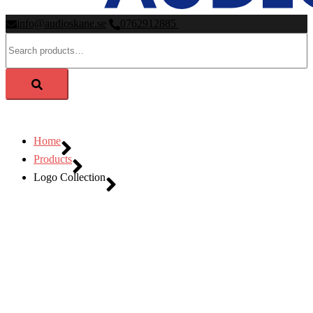
info@audioskane.se
0762912885
Search
for:
Home
Products
Logo Collection