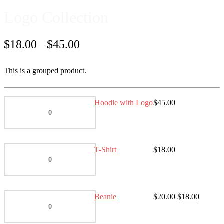
Logo Collection
$
18.00
$
45.00
–
This is a grouped product.
Hoodie with Logo
$
45.00
Hoodie
with
Logo
quantity
T-Shirt
$
18.00
T-
Shirt
quantity
Original
Current
Beanie
$
20.00
$
18.00
Beanie
price
price
quantity
was:
is: