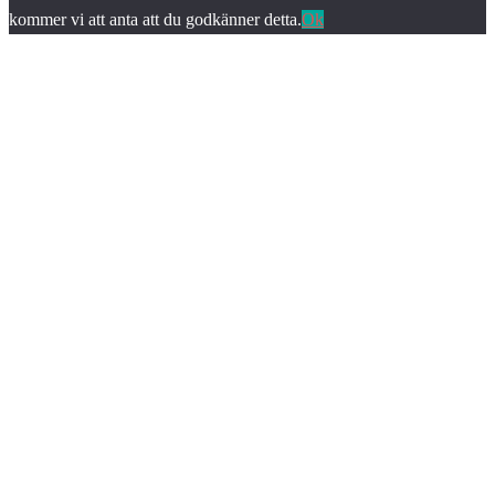
kommer vi att anta att du godkänner detta.
Ok