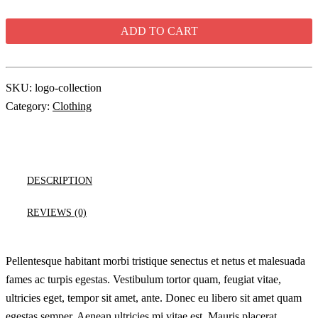
$20.00.
$18.00.
ADD TO CART
SKU:
logo-collection
Category:
Clothing
DESCRIPTION
REVIEWS (0)
Pellentesque habitant morbi tristique senectus et netus et malesuada
fames ac turpis egestas. Vestibulum tortor quam, feugiat vitae,
ultricies eget, tempor sit amet, ante. Donec eu libero sit amet quam
egestas semper. Aenean ultricies mi vitae est. Mauris placerat