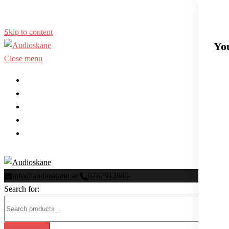
Skip to content
Yo
Close menu
Hem
Nyheter
Hörselprov & rehabilitering
Hörseltest
Kontakta oss
info@audioskane.se
0762912885
Search for: