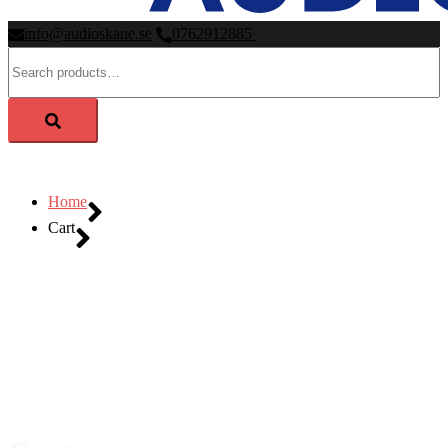
info@audioskane.se
0762912885
Search
for:
Home
Cart